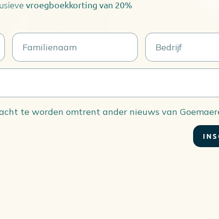
lusieve
vroegboekkorting van
20%
racht te worden omtrent ander nieuws van Goemaere
INS