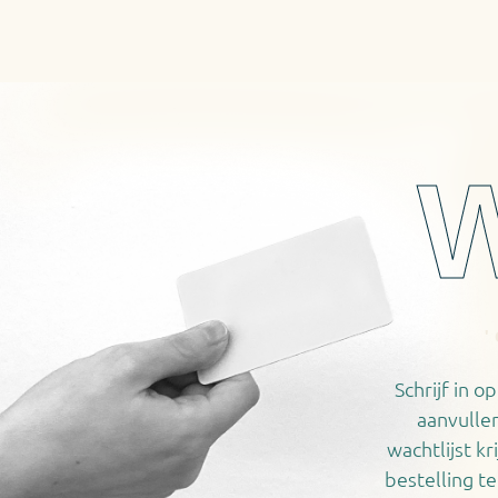
W
Schrijf in o
aanvulle
wachtlijst k
bestelling t